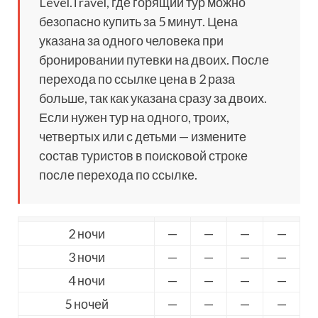
Level.Travel, где горящий тур можно
безопасно купить за 5 минут. Цена
указана за одного человека при
бронировании путевки на двоих. После
перехода по ссылке цена в 2 раза
больше, так как указана сразу за двоих.
Если нужен тур на одного, троих,
четвертых или с детьми — измените
состав туристов в поисковой строке
после перехода по ссылке.
2 ночи
—
—
—
—
3 ночи
—
—
—
—
4 ночи
—
—
—
—
5 ночей
—
—
—
—