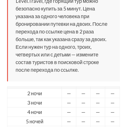
Level.Travel, где горящий тур можно
безопасно купить за 5 минут. Цена
указана за одного человека при
бронировании путевки на двоих. После
перехода по ссылке цена в 2 раза
больше, так как указана сразу за двоих.
Если нужен тур на одного, троих,
четвертых или с детьми — измените
состав туристов в поисковой строке
после перехода по ссылке.
2 ночи
—
—
—
—
3 ночи
—
—
—
—
4 ночи
—
—
—
—
5 ночей
—
—
—
—