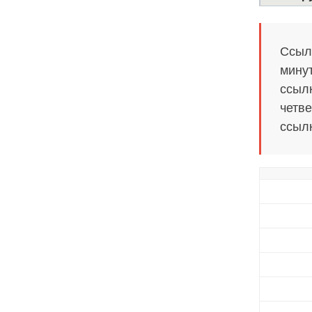
Ссылк
минут
ссылк
четве
ссылк