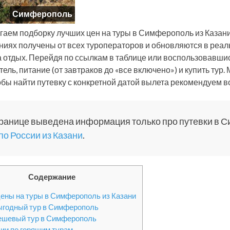
Симферополь
гаем подборку лучших цен на туры в Симферополь из Казани
иях получены от всех туроператоров и обновляются в реал
а отдых. Перейдя по ссылкам в таблице или воспользовавши
тель, питание (от завтраков до «все включено») и купить т
тобы найти путевку с конкретной датой вылета рекомендуем 
транице выведена информация только про путевки в 
по России из Казани
.
Содержание
ены на туры в Симферополь из Казани
годный тур в Симферополь
ешевый тур в Симферополь
ии по горящим турам