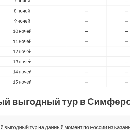
7 ночей
—
—
8 ночей
—
—
9 ночей
—
—
10 ночей
—
—
11 ночей
—
—
12 ночей
—
—
13 ночей
—
—
14 ночей
—
—
15 ночей
—
—
й выгодный тур в Симфер
 выгодный тур на данный момент по России из Казани 