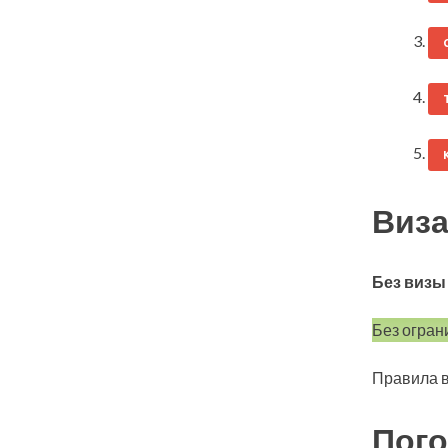
Виза
Без визы
Без огран
Правила в
Пого