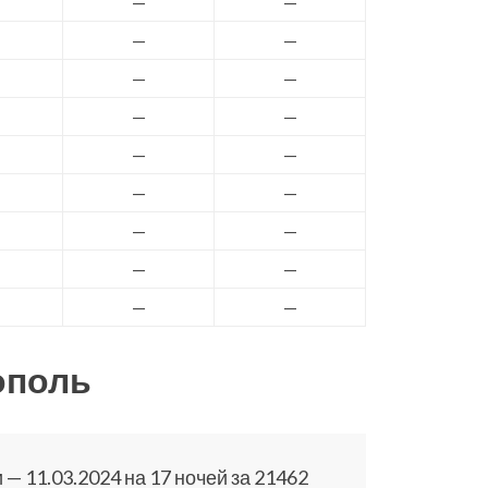
—
—
—
—
—
—
—
—
—
—
—
—
—
—
—
—
—
—
ополь
— 11.03.2024 на 17 ночей за 21462