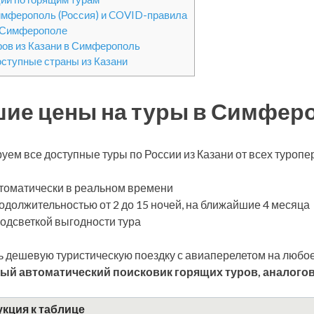
имферополь (Россия) и COVID-правила
 Симферополе
ров из Казани в Симферополь
оступные страны из Казани
ие цены на туры в Симферо
уем все доступные туры по России из Казани от всех туроп
томатически в реальном времени
одолжительностью от 2 до 15 ночей, на ближайшие 4 месяца
подсветкой выгодности тура
 дешевую туристическую поездку с авиаперелетом на любое
ый автоматический поисковик горящих туров, аналогов
кция к таблице