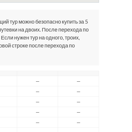
щий тур можно безопасно купить за 5
путевки на двоих. После перехода по
 Если нужен тур на одного, троих,
ковой строке после перехода по
—
—
—
—
—
—
—
—
—
—