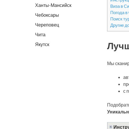
Ханты-Мансийск
Виза в С
Погода в
Чебоксары
Поиск ту
Череповец
Другие д
Чита
Лучш
Якутск
Мы сканир
ав
пр
с 
Подобрать
Уникальн
Инстру