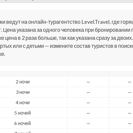
и ведут на онлайн-турагентство Level.Travel, где горя
. Цена указана за одного человека при бронировании 
е цена в 2 раза больше, так как указана сразу за двоих.
ртых или с детьми — измените состав туристов в поис
е.
2 ночи
—
—
3 ночи
—
—
4 ночи
—
—
5 ночей
—
—
6 ночей
—
—