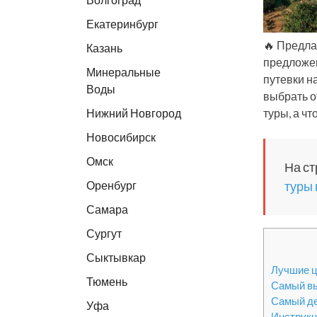
Екатеринбург
🔥 Предла
Казань
предложен
Минеральные
путевки н
Воды
выбрать о
Нижний Новгород
туры, а ч
Новосибирск
Омск
На с
Оренбург
туры 
Самара
Сургут
Сыктывкар
Лучшие ц
Тюмень
Самый вы
Самый д
Уфа
Инструкц