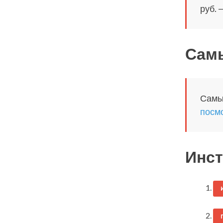
руб. 
Сам
Самый
посмо
Инст