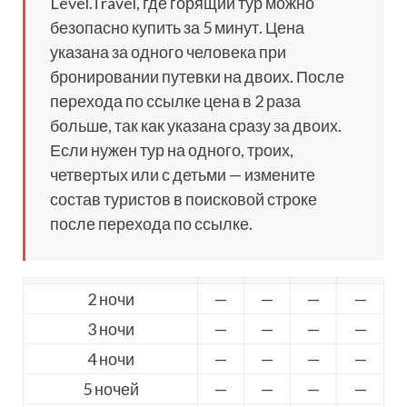
Level.Travel, где горящий тур можно
безопасно купить за 5 минут. Цена
указана за одного человека при
бронировании путевки на двоих. После
перехода по ссылке цена в 2 раза
больше, так как указана сразу за двоих.
Если нужен тур на одного, троих,
четвертых или с детьми — измените
состав туристов в поисковой строке
после перехода по ссылке.
2 ночи
—
—
—
—
3 ночи
—
—
—
—
4 ночи
—
—
—
—
5 ночей
—
—
—
—