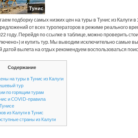
Тунис
гаем подборку самых низких цен на туры в Тунис из Калуги в
редложений от всех туроператоров в режиме реального вре
022 году. Перейдя по ссылке в таблице, можно проверить стои
ключено») и купить тур. Мы выводим исключительно самые вы
й датой вылета на отдых рекомендуем воспользоваться поис
Содержание
ены на туры в Тунис из Калуги
ешевый тур
ии по горящим турам
унис и COVID-правила
 Тунисе
ов из Калуги в Тунис
оступные страны из Калуги