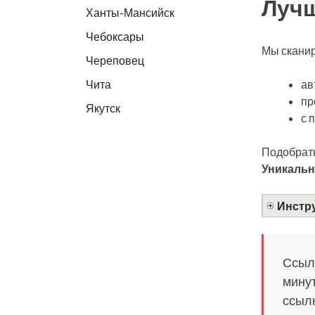
Лучш
Ханты-Мансийск
Чебоксары
Мы сканир
Череповец
ав
Чита
пр
Якутск
с 
Подобрать
Уникальн
Инстру
Ссылк
минут
ссылк