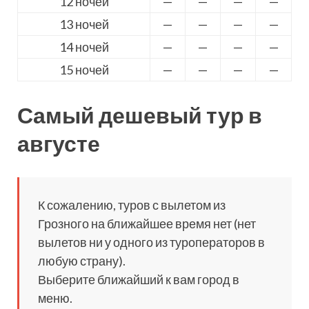
12 ночей
—
—
—
—
13 ночей
—
—
—
—
14 ночей
—
—
—
—
15 ночей
—
—
—
—
Самый дешевый тур в
августе
К сожалению, туров с вылетом из
Грозного на ближайшее время нет (нет
вылетов ни у одного из туроператоров в
любую страну).
Выберите ближайший к вам город в
меню.