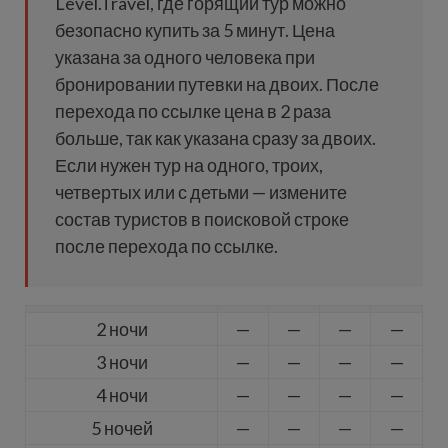
Level.Travel, где горящий тур можно
безопасно купить за 5 минут. Цена
указана за одного человека при
бронировании путевки на двоих. После
перехода по ссылке цена в 2 раза
больше, так как указана сразу за двоих.
Если нужен тур на одного, троих,
четвертых или с детьми — измените
состав туристов в поисковой строке
после перехода по ссылке.
2 ночи
—
—
—
—
3 ночи
—
—
—
—
4 ночи
—
—
—
—
5 ночей
—
—
—
—