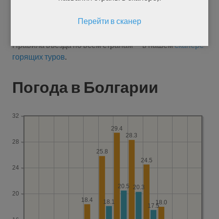
справка о перенесенном COVID-19 (в период 15-180
Перейти в сканер
дней до поездки).
Правила въезда по всем странам — в нашем
сканере
горящих туров
.
Погода в Болгарии