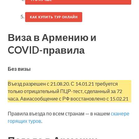
КАК КУПИТЬ ТУР ОНЛАЙН
Виза в Армению и
COVID-правила
Без визы
Въезд разрешен с 21.08.20. С 14.01.21 требуется
только отрицательный ПЦР-тест, сделанный за 72
часа. Авиасообщение с РФ восстановлено с 15.02.21
Правила въезда по всем странам — в нашем
сканере
горящих туров
.