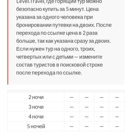
Level.Travel, где горящий тур можно
безопасно купить за 5 минут. Цена
указана за одного человека при
бронировании путевки на двоих. После
перехода по ссылке цена в 2 раза
больше, так как указана сразу за двоих.
Если нужен тур на одного, троих,
четвертых или с детьми — измените
состав туристов в поисковой строке
после перехода по ссылке.
2 ночи
—
—
—
—
3 ночи
—
—
—
—
4 ночи
—
—
—
—
5 ночей
—
—
—
—