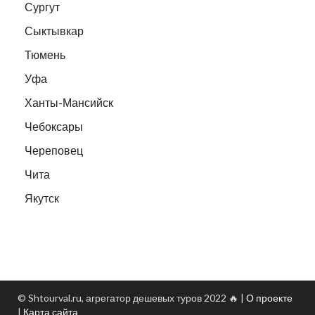
Сургут
Сыктывкар
Тюмень
Уфа
Ханты-Мансийск
Чебоксары
Череповец
Чита
Якутск
© Shtourval.ru, агрегатор дешевых туров 2022 🔥 |
О проекте
|
Карта сайта