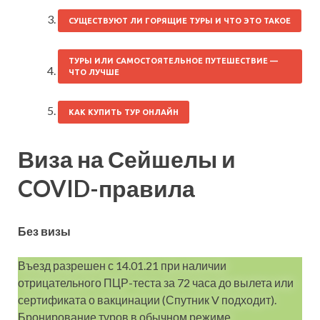
СУЩЕСТВУЮТ ЛИ ГОРЯЩИЕ ТУРЫ И ЧТО ЭТО ТАКОЕ
ТУРЫ ИЛИ САМОСТОЯТЕЛЬНОЕ ПУТЕШЕСТВИЕ —
ЧТО ЛУЧШЕ
КАК КУПИТЬ ТУР ОНЛАЙН
Виза на Сейшелы и
COVID-правила
Без визы
Въезд разрешен с 14.01.21 при наличии
отрицательного ПЦР-теста за 72 часа до вылета или
сертификата о вакцинации (Спутник V подходит).
Бронирование туров в обычном режиме.