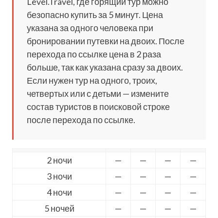
Level.Travel, где горящий тур можно
безопасно купить за 5 минут. Цена
указана за одного человека при
бронировании путевки на двоих. После
перехода по ссылке цена в 2 раза
больше, так как указана сразу за двоих.
Если нужен тур на одного, троих,
четвертых или с детьми — измените
состав туристов в поисковой строке
после перехода по ссылке.
2 ночи
—
—
—
—
3 ночи
—
—
—
—
4 ночи
—
—
—
—
5 ночей
—
—
—
—