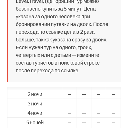
Level.Travel, где горящий тур можно
безопасно купить за 5 минут. Цена
указана за одного человека при
бронировании путевки на двоих. После
перехода по ссылке цена в 2 раза
больше, так как указана сразу за двоих.
Если нужен тур на одного, троих,
четвертых или с детьми — измените
состав туристов в поисковой строке
после перехода по ссылке.
2 ночи
—
—
—
—
3 ночи
—
—
—
—
4 ночи
—
—
—
—
5 ночей
—
—
—
—