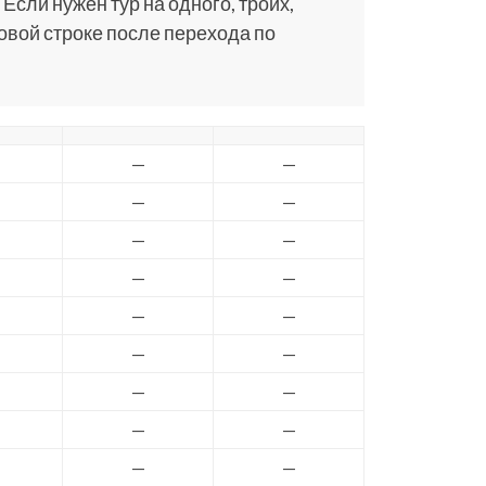
 Если нужен тур на одного, троих,
ковой строке после перехода по
—
—
—
—
—
—
—
—
—
—
—
—
—
—
—
—
—
—