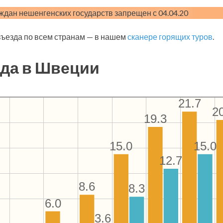
ждан нешенгенских государств запрещен с 04.04.20
ъезда по всем странам — в нашем
сканере горящих туров
.
да в Швеции