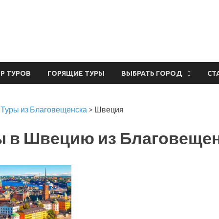
урвал
ЕР ТУРОВ
ГОРЯЩИЕ ТУРЫ
ВЫБРАТЬ ГОРОД
СТ
>
Туры из Благовещенска
>
Швеция
ы в Швецию из Благовеще