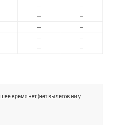
—
—
—
—
—
—
—
—
—
—
ее время нет (нет вылетов ни у