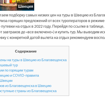
Швеция
гаем подборку самых низких цен на туры в Швецию из Благо
лиза горящих предложений от всех туроператоров в режиме
 путевки на отдых в 2022 году. Перейдя по ссылке в таблице
от завтраков до «все включено») и купить тур. Мы выводим 
евку с конкретной датой вылета на отдых рекомендуем воспо
Содержание
ены на туры в Швецию из Благовещенска
ешевый тур
ии по горящим турам
вецию и COVID-правила
 Швеции
ров из Благовещенска в Швецию
оступные страны из Благовещенска