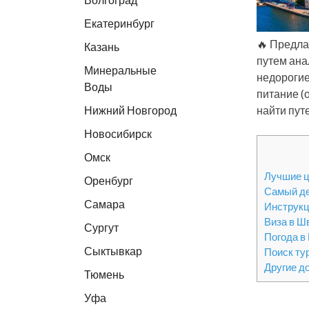
Екатеринбург
🔥 Предла
Казань
путем ана
Минеральные
недорогие
Воды
питание (
Нижний Новгород
найти пут
Новосибирск
Омск
Лучшие ц
Оренбург
Самый д
Самара
Инструкц
Виза в Ш
Сургут
Погода в
Сыктывкар
Поиск ту
Другие д
Тюмень
Уфа