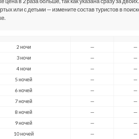
е цена в 2 раза больше, так как указана сразу за двоих.
ртых или с детьми — измените состав туристов в поис
е.
2 ночи
—
—
3 ночи
—
—
4 ночи
—
—
5 ночей
—
—
6 ночей
—
—
7 ночей
—
—
8 ночей
—
—
9 ночей
—
—
10 ночей
—
—