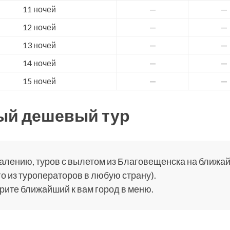
11 ночей
—
—
12 ночей
—
—
13 ночей
—
—
14 ночей
—
—
15 ночей
—
—
ый дешевый тур
алению, туров с вылетом из Благовещенска на ближайш
о из туроператоров в любую страну).
ите ближайший к вам город в меню.