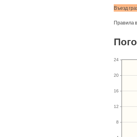
Въезд гра
Правила в
Пого