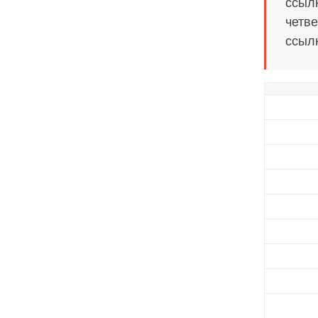
ссылк
четве
ссылк