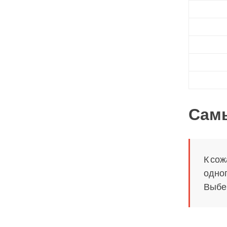
Сам
К сож
одног
Выбер