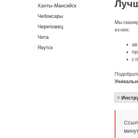
Лучш
Ханты-Мансийск
Чебоксары
Мы сканир
Череповец
из них:
Чита
ав
Якутск
пр
с 
Подобрать
Уникальн
Инстру
Ссылк
минут