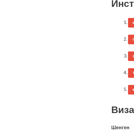
Инст
Виза
Шенген