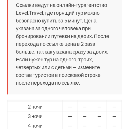
Ссылки ведут на онлайн-турагентство
Level.Travel, где горящий тур можно
безопасно купить за 5 минут. Цена
указана за одного человека при
бронировании путевки на двоих. После
перехода по ссылке цена в 2 раза
больше, так как указана сразу за двоих.
Если нужен тур на одного, троих,
четвертых или с детьми — измените
состав туристов в поисковой строке
после перехода по ссылке.
2 ночи
—
—
—
—
3 ночи
—
—
—
—
4 ночи
—
—
—
—