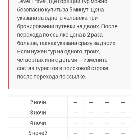
Level.Travel, где горящий тур можно
безопасно купить за 5 минут. Цена
указана за одного человека при
бронировании путевки на двоих. После
перехода по ссылке цена в 2 раза
больше, так как указана сразу за двоих.
Если нужен тур на одного, троих,
четвертых или с детьми — измените
состав туристов в поисковой строке
после перехода по ссылке.
2 ночи
—
—
—
—
3 ночи
—
—
—
—
4 ночи
—
—
—
—
5 ночей
—
—
—
—