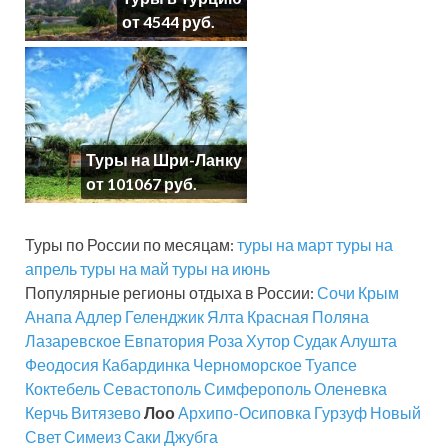
от 4544 руб.
Туры на Шри-Ланку
от 101067 руб.
Туры по России по месяцам:
туры на март
туры на
апрель
туры на май
туры на июнь
Популярные регионы отдыха в России:
Сочи
Крым
Анапа
Адлер
Геленджик
Ялта
Красная Поляна
Лазаревское
Евпатория
Роза Хутор
Судак
Алушта
Феодосия
Кабардинка
Черноморское
Туапсе
Коктебель
Севастополь
Симферополь
Оленевка
Керчь
Витязево
Лоо
Архипо-Осиповка
Гурзуф
Новый
Свет
Симеиз
Саки
Джубга