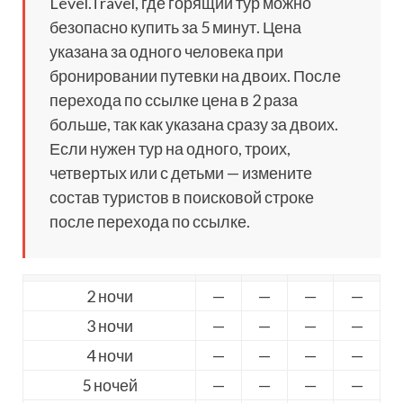
Level.Travel, где горящий тур можно
безопасно купить за 5 минут. Цена
указана за одного человека при
бронировании путевки на двоих. После
перехода по ссылке цена в 2 раза
больше, так как указана сразу за двоих.
Если нужен тур на одного, троих,
четвертых или с детьми — измените
состав туристов в поисковой строке
после перехода по ссылке.
2 ночи
—
—
—
—
3 ночи
—
—
—
—
4 ночи
—
—
—
—
5 ночей
—
—
—
—