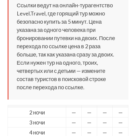
Ссылки ведут на онлайн-турагентство
Level.Travel, где горящий тур можно
безопасно купить за 5 минут. Цена
указана за одного человека при
бронировании путевки на двоих. После
перехода по ссылке цена в 2 раза
больше, так как указана сразу за двоих.
Если нужен тур на одного, троих,
четвертых или с детьми — измените
состав туристов в поисковой строке
после перехода по ссылке.
2 ночи
—
—
—
—
3 ночи
—
—
—
—
4 ночи
—
—
—
—