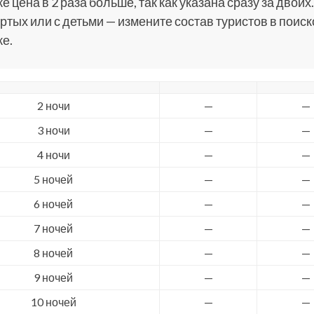
е цена в 2 раза больше, так как указана сразу за двоих.
ртых или с детьми — измените состав туристов в поис
е.
2 ночи
—
—
3 ночи
—
—
4 ночи
—
—
5 ночей
—
—
6 ночей
—
—
7 ночей
—
—
8 ночей
—
—
9 ночей
—
—
10 ночей
—
—