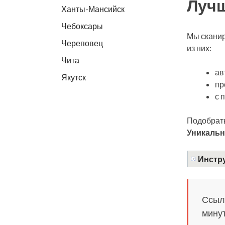
Лучш
Ханты-Мансийск
Чебоксары
Мы сканир
Череповец
из них:
Чита
ав
Якутск
пр
с 
Подобрать
Уникальн
Инстру
Ссылк
минут