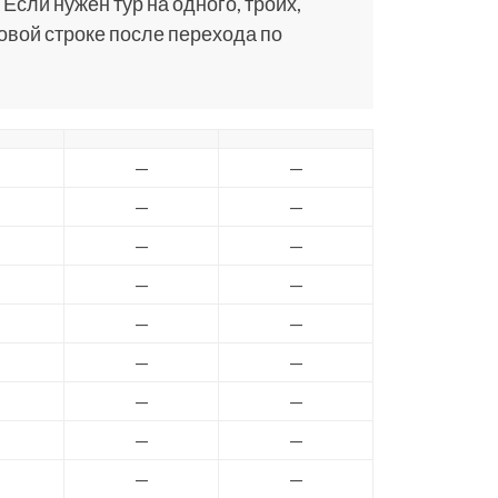
 Если нужен тур на одного, троих,
ковой строке после перехода по
—
—
—
—
—
—
—
—
—
—
—
—
—
—
—
—
—
—