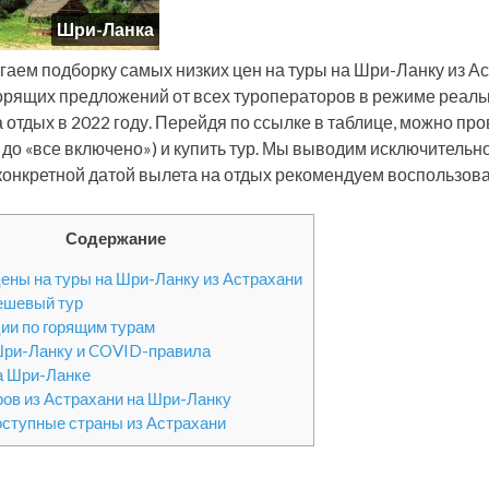
Шри-Ланка
гаем подборку самых низких цен на туры на Шри-Ланку из А
орящих предложений от всех туроператоров в режиме реаль
а отдых в 2022 году. Перейдя по ссылке в таблице, можно про
 до «все включено») и купить тур. Мы выводим исключительн
 конкретной датой вылета на отдых рекомендуем воспользова
Содержание
ены на туры на Шри-Ланку из Астрахани
ешевый тур
ии по горящим турам
Шри-Ланку и COVID-правила
а Шри-Ланке
ров из Астрахани на Шри-Ланку
оступные страны из Астрахани