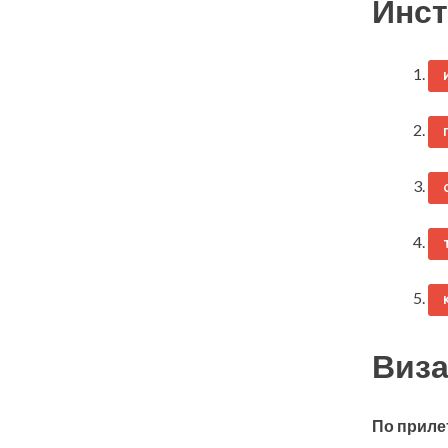
Инст
Виза
По приле