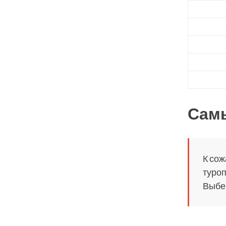
Сам
К сож
туроп
Выбер