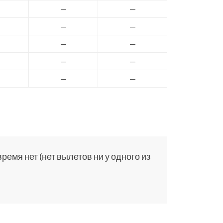
—
—
—
—
—
—
—
—
—
—
емя нет (нет вылетов ни у одного из