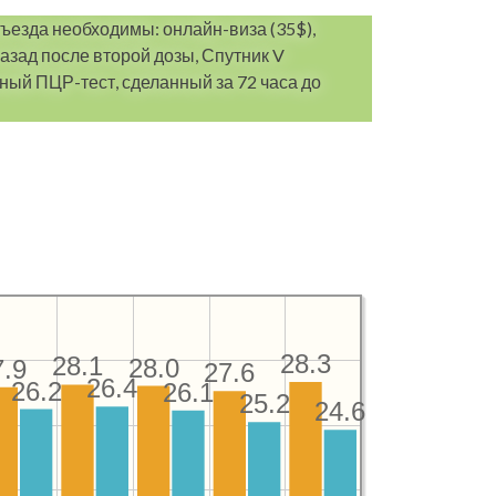
въезда необходимы: онлайн-виза (35$),
азад после второй дозы, Спутник V
ый ПЦР-тест, сделанный за 72 часа до