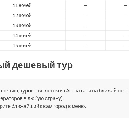
11 ночей
—
—
12 ночей
—
—
13 ночей
—
—
14 ночей
—
—
15 ночей
—
—
ый дешевый тур
алению, туров с вылетом из Астрахани на ближайшее вр
ераторов в любую страну).
ите ближайший к вам город в меню.