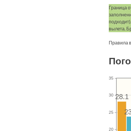
Граница о
заполнени
подходит)
вылета. Б
Правила в
Пого