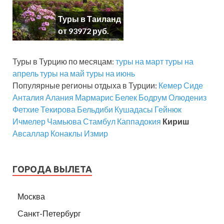
Туры в Таиланд
от 93972 руб.
Туры в Турцию по месяцам:
туры на март
туры на
апрель
туры на май
туры на июнь
Популярные регионы отдыха в Турции:
Кемер
Сиде
Анталия
Алания
Мармарис
Белек
Бодрум
Олюдениз
Фетхие
Текирова
Бельдиби
Кушадасы
Гейнюк
Ичмелер
Чамьюва
Стамбул
Каппадокия
Кириш
Авсаллар
Конаклы
Измир
ГОРОДА ВЫЛЕТА
Москва
Санкт-Петербург