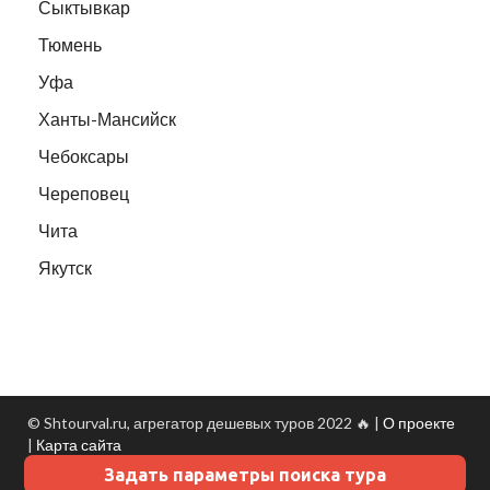
Сыктывкар
Тюмень
Уфа
Ханты-Мансийск
Чебоксары
Череповец
Чита
Якутск
© Shtourval.ru, агрегатор дешевых туров 2022 🔥 |
О проекте
|
Карта сайта
Задать параметры поиска тура
Данные о погоде
- Turtella